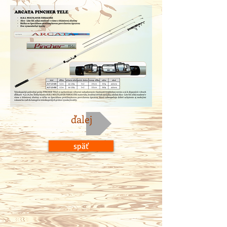
ďalej
späť