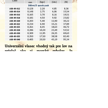
Univerzální vlasec vhodný tak pre lov na
prívlač ako aj morský rybolov. Je
vyrobený zo 100%-ného Nylon NF90
Fluorínu, ktorý sa vyznačuje jemnosťou
a pritom veľkou pevnosťou. Pre svoju číru
farbu je veľmi obľúbený do čistých a
priezračných vôd, keď ryby berú veľmi
nedôverčivo a jemne. Vďaka silikónovému
povrch výborne odoláva UV žiareniu a
slanej vode a tým sa zachovávajú jeho
vlastnosti po veľmi dlhu dobu. V balení po
300m.
ďalej