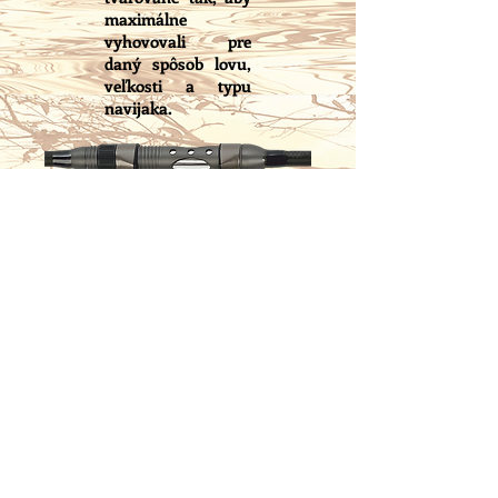
maximálne
vyhovovali pre
daný spôsob lovu,
veľkosti a typu
navijaka.