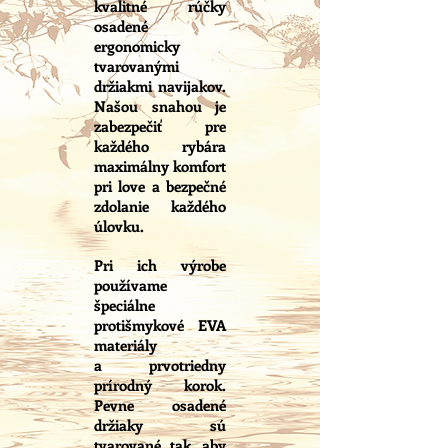
kvalitné rúčky
osadené
ergonomicky
tvarovanými
držiakmi navijakov.
Našou snahou je
zabezpečiť pre
každého rybára
maximálny komfort
pri love a bezpečné
zdolanie každého
úlovku.
Pri ich výrobe
používame
špeciálne
protišmykové EVA
materiály
a prvotriedny
prírodný korok.
Pevne osadené
držiaky sú
tvarované tak, aby