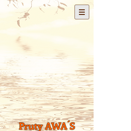
Pruty AWA´S