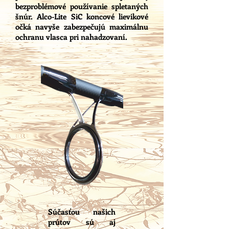
bezproblémové používanie spletaných
šnúr. Alco-Lite SiC koncové lievikové
očká navyše zabezpečujú maximálnu
ochranu vlasca pri nahadzovaní.
Súčasťou našich
prútov sú aj