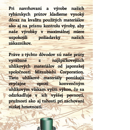
Pri navrhovaní a výrobe našich
rybárskych prútov kladieme vysoký
dôraz na kvalitu použitých materiálov
ako aj na prísnu kontrolu výroby, aby
naše výrobky v maximálnej miere
uspokojili požiadavky našich
zákazníkov.
Práve z týchto dôvodov sú naše prúty
vyrábané z najšpičkovejších
uhlíkových materiálov od japonskej
spoločnosti Mitsubishi Corporation.
Tieto uhlíkové materiály ponúkajú
zvyčajne oproti konvenčným
uhlíkovým vlákam vyšší výkon, čo sa
odzrkadľuje v ich vyššej pevnosti,
pružnosti ako aj tuhosti pri zachovaní
nízkej hmotnosti.