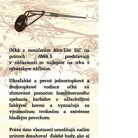
Očká s označením Alco-Lite SiC na
prútoch AWA´S predstavujú
v súčasnosti to najlepšie na trhu s
rybárskym náčiním.
Ultraľahké a pevné jednostopkové a
dvojstopkové vodiace očká sú
zhotovené pomocou kombinovaného
spekania karbidov s ušľachtilými
ľahkými kovmi a vyznačujú sa
výnimočnou tvrdosťou a extrémne
hladkým povrchom.
Práve tieto vlastnosti umožňujú našim
prútom dosahovať ďaleké hody, ako aj