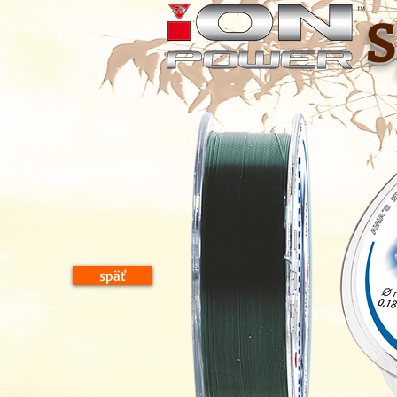
S
späť