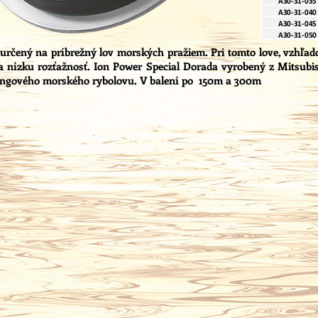
, určený na príbrežný lov morských pražiem. Pri tomto love, vzhľ
a nízku rozťažnosť. Ion Power Special Dorada vyrobený z Mitsub
tingového morského rybolovu. V balení po 150m a 300m