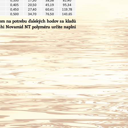
adom na potrebu ďalekých hodov sa kladú
ishi Novamid NT polyméru určite naplní