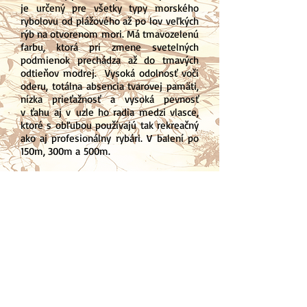
je určený pre všetky typy morského
rybolovu od plážového až po lov veľkých
rýb na otvorenom mori. Má tmavozelenú
farbu, ktorá pri zmene svetelných
podmienok prechádza až do tmavých
odtieňov modrej. Vysoká odolnosť voči
oderu, totálna absencia tvarovej pamäti,
nízka prieťažnosť a vysoká pevnosť
v ťahu aj v uzle ho radia medzi vlasce,
ktoré s obľubou používajú tak rekreačný
ako aj profesionálny rybári. V balení po
150m, 300m a 500m.
VLASCE ION
POWER
Úvod
Novinky
O nás
Kontakt