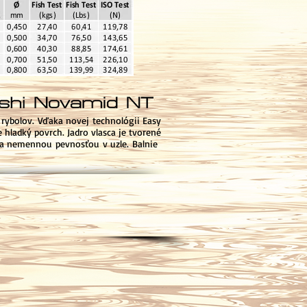
ybolov. Vďaka novej technológii Easy
hladký povrch. Jadro vlasca je tvorené
 a nemennou pevnosťou v uzle. Balnie