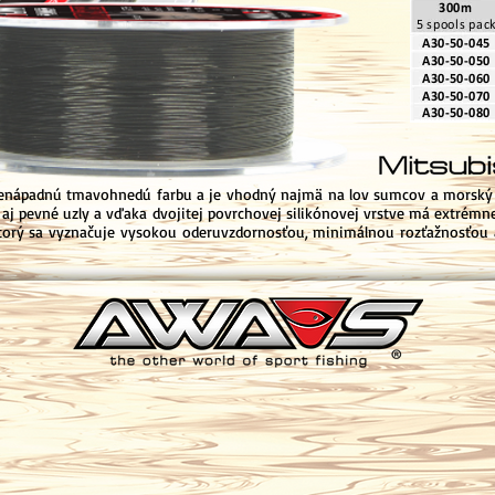
enápadnú tmavohnedú farbu a je vhodný najmä na lov sumcov a morský r
aj pevné uzly a vďaka dvojitej povrchovej silikónovej vrstve má extrémne 
torý sa vyznačuje vysokou oderuvzdornosťou, minimálnou rozťažnosťou